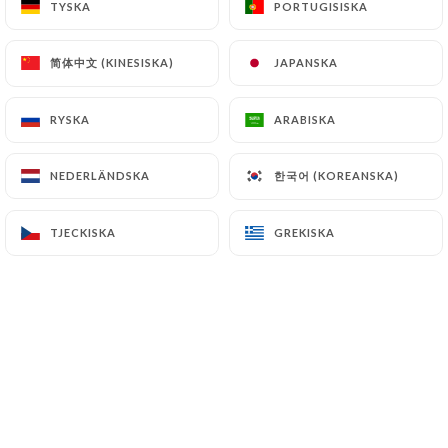
TYSKA
TYSKA
PORTUGISISKA
PORTUGISISKA
简体中文 (KINESISKA)
简体中文 (KINESISKA)
JAPANSKA
JAPANSKA
RYSKA
RYSKA
ARABISKA
ARABISKA
한국어 (KOREANSKA)
한국어 (KOREANSKA)
NEDERLÄNDSKA
NEDERLÄNDSKA
TJECKISKA
TJECKISKA
GREKISKA
GREKISKA