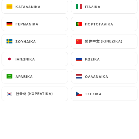
ΚΑΤΑΛΑΝΙΚΆ
ΚΑΤΑΛΑΝΙΚΆ
ΙΤΑΛΙΚΆ
ΙΤΑΛΙΚΆ
ΓΕΡΜΑΝΙΚΆ
ΓΕΡΜΑΝΙΚΆ
ΠΟΡΤΟΓΑΛΙΚΆ
ΠΟΡΤΟΓΑΛΙΚΆ
En face de la sortie du métro Porte des
简体中文 (ΚΙΝΈΖΙΚΑ)
简体中文 (ΚΙΝΈΖΙΚΑ)
ΣΟΥΗΔΙΚΆ
ΣΟΥΗΔΙΚΆ
Lilas dans le 20
arrondissement de
ème
Paris, venez découvrir la brasserie Au
ΙΑΠΩΝΙΚΆ
ΙΑΠΩΝΙΚΆ
ΡΩΣΙΚΆ
ΡΩΣΙΚΆ
Métro des Lilas, brasserie typiquement
parisienne. Après avoir été exploitée
ΑΡΑΒΙΚΆ
ΑΡΑΒΙΚΆ
ΟΛΛΑΝΔΙΚΆ
ΟΛΛΑΝΔΙΚΆ
durant une centaine d’années par une
même famille d’aveyronnais, elle a été
한국어 (ΚΟΡΕΆΤΙΚΑ)
한국어 (ΚΟΡΕΆΤΙΚΑ)
ΤΣΈΧΙΚΑ
ΤΣΈΧΙΚΑ
transmise en octobre 2021 à deux
jeunes aveyronnais.
Alliant tradition et modernité, deux
salles de restauration aux ambiances