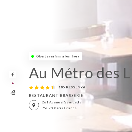
Obert avui fins a les :hora
Au Métro des L
185 RESSENYA
RESTAURANT BRASSERIE
261 Avenue Gambetta
75020 Paris France