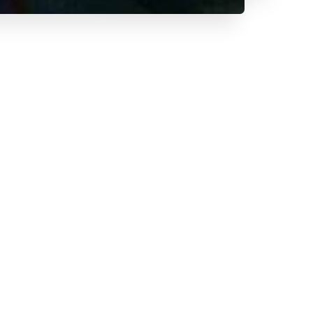
 le 20
arrondissement de
ème
Lilas, brasserie typiquement
centaine d’années par une même
octobre 2021 à deux jeunes
restauration aux ambiances
re chaleureux et agréable.