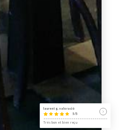
laurent g. valoració
5/5
Très bon et bien reçu