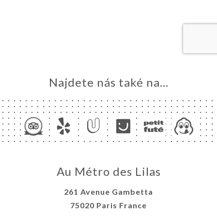
MŮ
VOVAT
ERIE
ENZE
ÍDKA
TAKT
Najdete nás také na...
Au Métro des Lilas
261 Avenue Gambetta
75020 Paris France